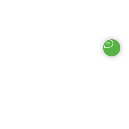
«МГРУППЭКО»
Описание
«МгруппЭКО» —
© 2026 Все права
продажа изделий из
защищены
полимеров, а так же
закупка вторичных
Цены на данном сайте
полимеров.
носят информационный
характер и не являются