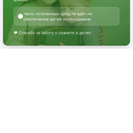
Часть полученных средств идёт на
●
обеспечение детей необходимым
♥ Спасибо за заботу о планете и детях!
«МГРУППЭКО»
Описание
«МгруппЭКО» —
© 2026 Все права
продажа изделий из
защищены
полимеров, а так же
закупка вторичных
Цены на данном сайте
полимеров.
носят информационный
характер и не являются
Компания «МгруппЭКО»
публичной офертой,
специализируется на
определяемой статьей
производстве и продаже
437 ГК РФ