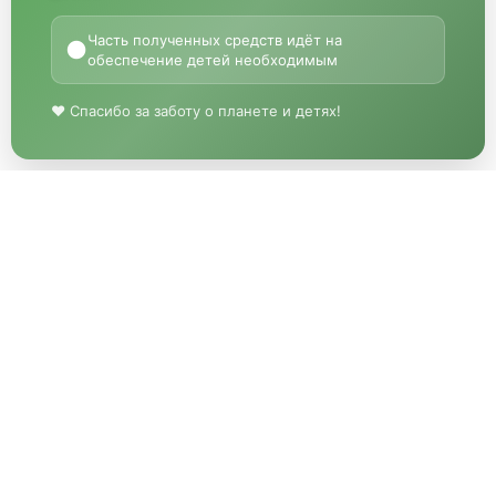
Часть полученных средств идёт на
●
обеспечение детей необходимым
♥ Спасибо за заботу о планете и детях!
«МГРУППЭКО»
Описание
«МгруппЭКО» —
© 2026 Все права
продажа изделий из
защищены
полимеров, а так же
закупка вторичных
Цены на данном сайте
полимеров.
носят информационный
характер и не являются
Компания «МгруппЭКО»
публичной офертой,
специализируется на
определяемой статьей
производстве и продаже
437 ГК РФ