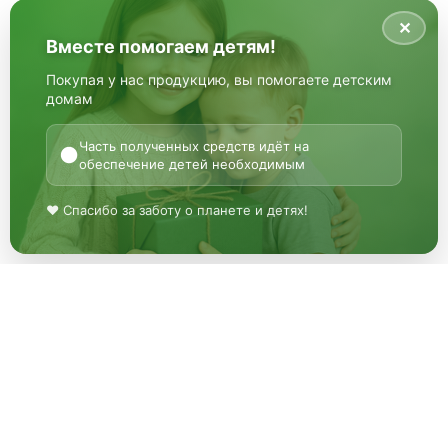
✕
Вместе помогаем детям!
Покупая у нас продукцию, вы помогаете детским
домам
Часть полученных средств идёт на
●
обеспечение детей необходимым
♥ Спасибо за заботу о планете и детях!
«МГРУППЭКО»
Описание
«МгруппЭКО» —
© 2026 Все права
продажа изделий из
защищены
полимеров, а так же
закупка вторичных
Цены на данном сайте