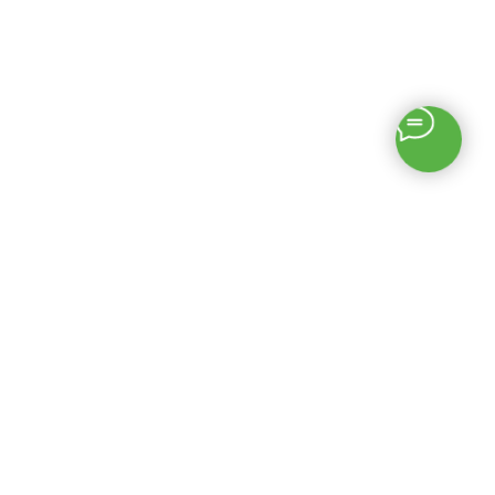
«МГРУППЭКО»
Описание
«МгруппЭКО» —
© 2026 Все права
продажа изделий из
защищены
полимеров, а так же
закупка вторичных
Цены на данном сайте
полимеров.
носят информационный
характер и не являются
Компания «МгруппЭКО»
публичной офертой,
специализируется на
определяемой статьей