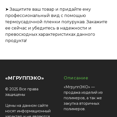
➤ Защитите ваш товар и придайте ему
профессиональный вид с помощью
термоусадочной пленки полурукав. Закажите
ее сейчас и убедитесь в надежности и
превосходных характеристиках данного
продукта!
«МГРУППЭКО»
Описание
«МгруппЭКО» —
© 2025 Все права
продажа изделий из
защищены
полимеров, а так же
закупка вторичных
Цены на данном сайте
полимеров.
носят информационный
характер и не являются