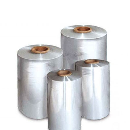
«МГРУППЭКО»