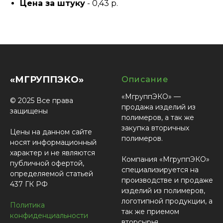
Цена за штуку
- 0,43 р.
«МГРУППЭКО»
Описание
«МгруппЭКО» —
© 2025 Все права
продажа изделий из
защищены
полимеров, а так же
закупка вторичных
Цены на данном сайте
полимеров.
носят информационный
характер и не являются
Компания «МгруппЭКО»
публичной офертой,
специализируется на
определяемой статьей
производстве и продаже
437 ГК РФ
изделий из полимеров,
логотипной продукции, а
Политика
так же приемом
конфиденциальности
вторсырья