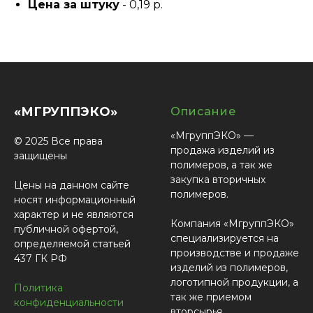
Цена за штуку
- 0,19 р.
«МГРУППЭКО»
Описание
«МгруппЭКО» —
© 2025 Все права
продажа изделий из
защищены
полимеров, а так же
закупка вторичных
Цены на данном сайте
полимеров.
носят информационный
характер и не являются
Компания «МгруппЭКО»
публичной офертой,
специализируется на
определяемой статьей
производстве и продаже
437 ГК РФ
изделий из полимеров,
логотипной продукции, а
Политика
так же приемом
конфиденциальности
вторсырья