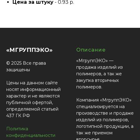
Цена за штуку
- 0.93 р.
«МГРУППЭКО»
Описание
«МгруппЭКО» —
© 2025 Все права
продажа изделий из
защищены
полимеров, а так же
закупка вторичных
Цены на данном сайте
полимеров.
носят информационный
характер и не являются
Компания «МгруппЭКО»
публичной офертой,
специализируется на
определяемой статьей
производстве и продаже
437 ГК РФ
изделий из полимеров,
логотипной продукции, а
Политика
так же приемом
конфиденциальности
вторсырья