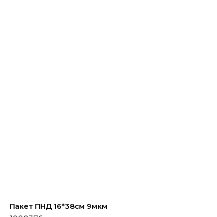
«МГРУППЭКО»
Пакет ПНД 16*38см 9мкм