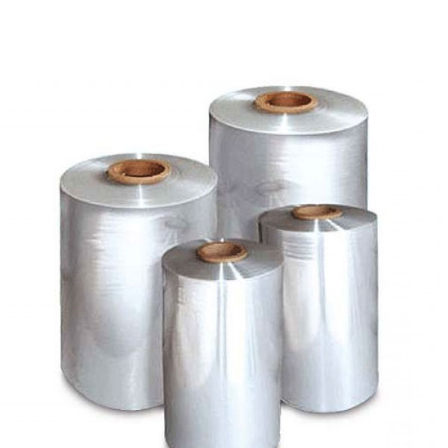
«МГРУППЭКО»