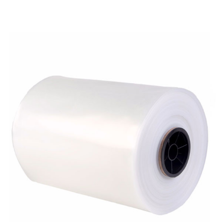
«МГРУППЭКО»