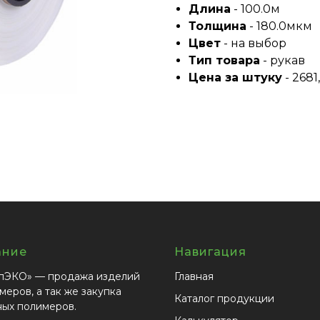
Длина
- 100.0м
Толщина
- 180.0мкм
Цвет
- на выбор
Тип товара
- рукав
Цена за штуку
- 2681
ание
Навигация
пЭКО» — продажа изделий
Главная
меров, а так же закупка
Каталог продукции
ных полимеров.