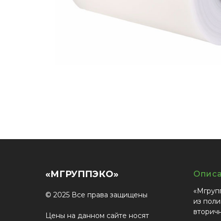
«МГРУППЭКО»
Опис
«Мгруп
© 2025 Все права защищены
из поли
вторич
Цены на данном сайте носят