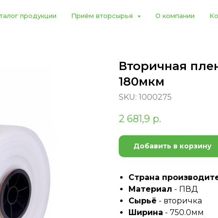
талог продукции
Приём вторсырья
О компании
Ко
Вторичная плен
180мкм
SKU:
1000275
2 681,9
р.
Добавить в корзину
Страна производит
Материал
- ПВД
Сырьё
- вторичка
Ширина
- 750.0мм