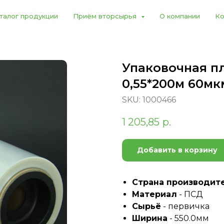
талог продукции
Приём вторсырья
О компании
Ко
Упаковочная п
0,55*200м 60мк
SKU:
1000466
1 205,85
р.
Добавить в корзину
Страна производит
Материал
- ПСД
Сырьё
- первичка
Ширина
- 550.0мм