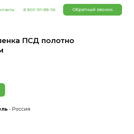
Обратный звонок
нтакты
8 800 101-88-56
ленка ПСД полотно
м
ель
- Россия