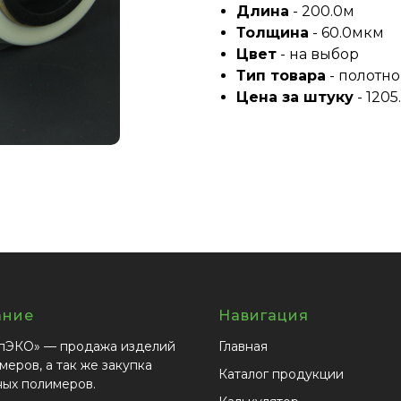
Длина
- 200.0м
Толщина
- 60.0мкм
Цвет
- на выбор
Тип товара
- полотно
Цена за штуку
- 1205
ание
Навигация
пЭКО» — продажа изделий
Главная
меров, а так же закупка
Каталог продукции
ных полимеров.