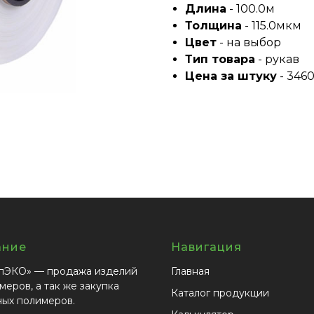
Длина
- 100.0м
Толщина
- 115.0мкм
Цвет
- на выбор
Тип товара
- рукав
Цена за штуку
- 3460
ание
Навигация
пЭКО» — продажа изделий
Главная
меров, а так же закупка
Каталог продукции
ных полимеров.