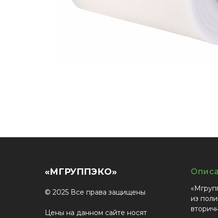
«МГРУППЭКО»
Опис
«Мгруп
© 2025 Все права защищены
из поли
вторич
Цены на данном сайте носят