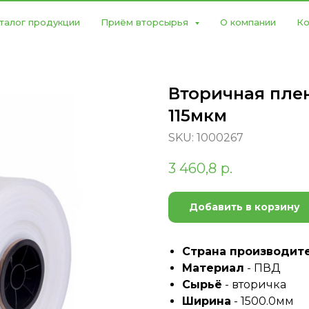
талог продукции
Приём вторсырья
О компании
Ко
Вторичная плен
115мкм
SKU:
1000267
3 460,8
р.
Добавить в корзину
Страна производит
Материал
- ПВД
Сырьё
- вторичка
Ширина
- 1500.0мм