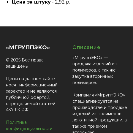
Цена за штуку
- 2,92 р.
«МГРУППЭКО»
Описание
«МгруппЭКО» —
© 2025 Все права
продажа изделий из
защищены
полимеров, а так же
закупка вторичных
Цены на данном сайте
полимеров.
носят информационный
характер и не являются
Компания «МгруппЭКО»
публичной офертой,
специализируется на
определяемой статьей
производстве и продаже
437 ГК РФ
изделий из полимеров,
логотипной продукции, а
Политика
так же приемом
конфиденциальности
вторсырья