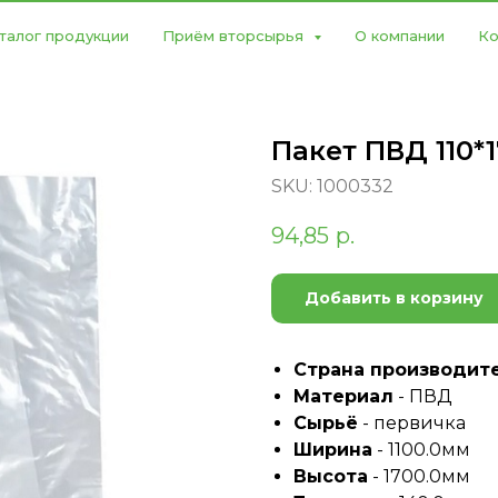
талог продукции
Приём вторсырья
О компании
Ко
Пакет ПВД 110*
SKU:
1000332
94,85
р.
Добавить в корзину
Страна производит
Материал
- ПВД
Сырьё
- первичка
Ширина
- 1100.0мм
Высота
- 1700.0мм