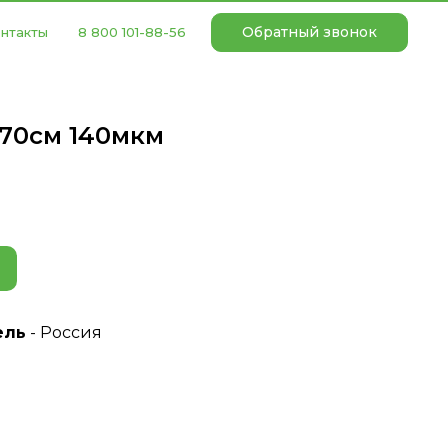
Обратный звонок
нтакты
8 800 101-88-56
170см 140мкм
ель
- Россия