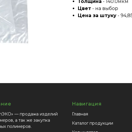
Толщина
- 140.0мкм
Цвет
- на выбор
Цена за штуку
- 94,85
ание
Навигация
пЭКО» — продажа изделий
Главная
меров, а так же закупка
Каталог продукции
ных полимеров.