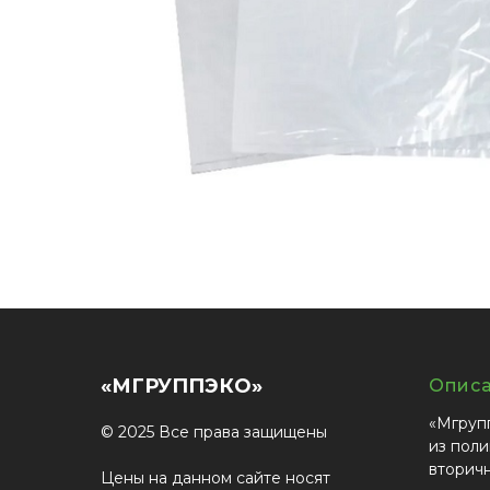
«МГРУППЭКО»
Опис
«Мгруп
© 2025 Все права защищены
из поли
вторич
Цены на данном сайте носят