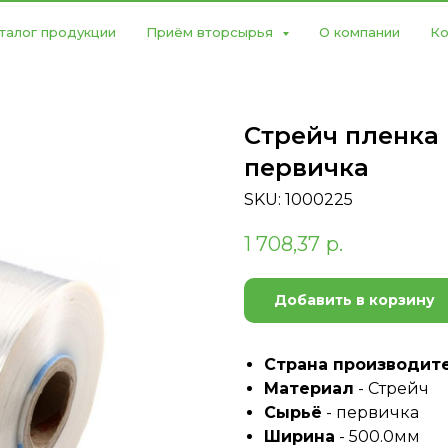
талог продукции
Приём вторсырья
О компании
Ко
Стрейч пленка
первичка
SKU:
1000225
1 708,37
р.
Добавить в корзину
Страна производит
Материал
- Стрейч
Сырьё
- первичка
Ширина
- 500.0мм