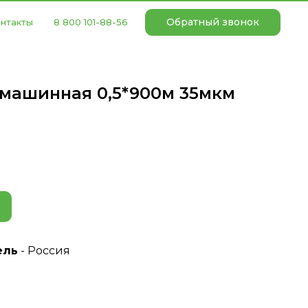
Обратный звонок
нтакты
8 800 101-88-56
 машинная 0,5*900м 35мкм
ель
- Россия