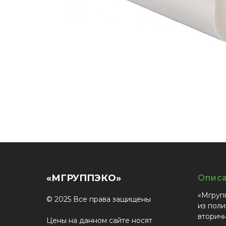
«МГРУППЭКО»
Опис
«Мгруп
© 2025 Все права защищены
из поли
вторич
Цены на данном сайте носят