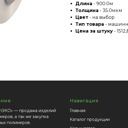
Длина
- 900.0м
Толщина
- 35.0мкм
Цвет
- на выбор
Тип товара
- машин
Цена за штуку
- 1512,
ание
Навигация
пЭКО» — продажа изделий
Главная
меров, а так же закупка
Каталог продукции
ных полимеров.