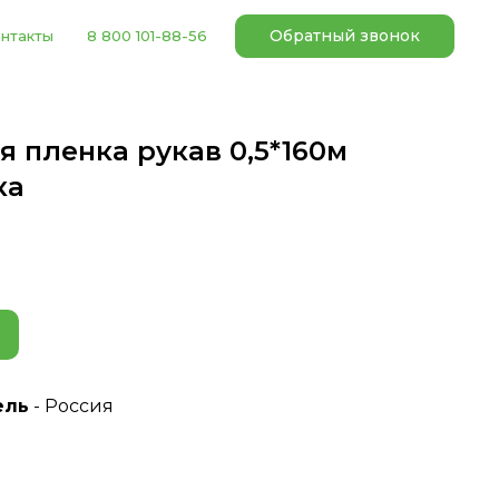
Обратный звонок
нтакты
8 800 101-88-56
 пленка рукав 0,5*160м
ка
ель
- Россия