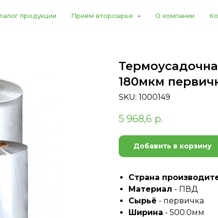
талог продукции
Приём вторсырья
О компании
Ко
Термоусадочная
180мкм первич
SKU:
1000149
5 968,6
р.
Добавить в корзину
Страна производит
Материал
- ПВД
Сырьё
- первичка
Ширина
- 500.0мм