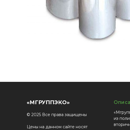
«МГРУППЭКО»
Опис
«Мгруп
© 2025 Все права защищены
из поли
вторич
Цены на данном сайте носят