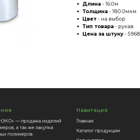
Длина
- 16.0м
Толщина
- 180.0мкм
Цвет
- на выбор
Тип товара
- рукав
Цена за штуку
- 5968,
ание
Навигация
пЭКО» — продажа изделий
Главная
меров, а так же закупка
Каталог продукции
ных полимеров.