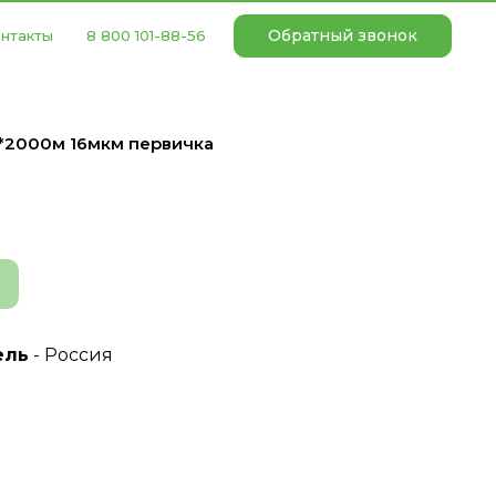
Обратный звонок
нтакты
8 800 101-88-56
*2000м 16мкм первичка
ель
- Россия