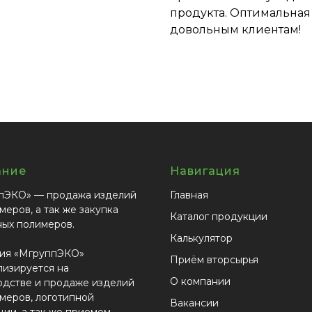
продукта. Оптимальная 
довольным клиентам!
ание
Навигация
пЭКО» — продажа изделий
Главная
меров, а так же закупка
Каталог продукции
ных полимеров.
Калькулятор
ия «МгруппЭКО»
Приём вторсырья
лизируется на
О компании
одстве и продаже изделий
меров, логотипной
Вакансии