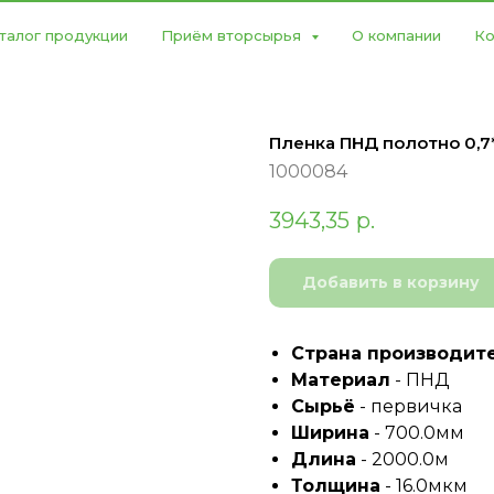
талог продукции
Приём вторсырья
О компании
Ко
Пленка ПНД полотно 0,7
1000084
3943,35
р.
Добавить в корзину
Страна производит
Материал
- ПНД
Сырьё
- первичка
Ширина
- 700.0мм
Длина
- 2000.0м
Толщина
- 16.0мкм