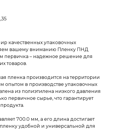
,35
мир качественных упаковочных
ляем вашему вниманию Пленку ПНД
км первичка – надежное решение для
их товаров.
ная пленка производится на территории
тым опытом в производстве упаковочных
овлена из полиэтилена низкого давления
ько первичное сырье, что гарантирует
продукта.
вляет 700.0 мм, а его длина достигает
ту пленку удобной и универсальной для