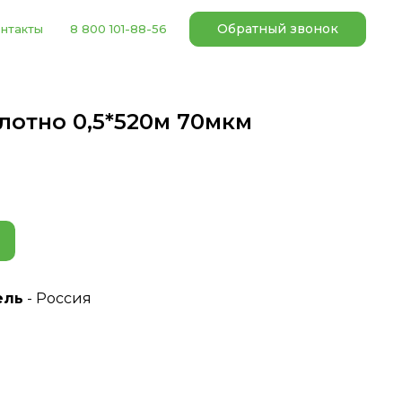
Обратный звонок
нтакты
8 800 101-88-56
лотно 0,5*520м 70мкм
ель
- Россия