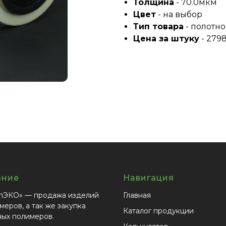
Толщина
- 70.0мкм
Цвет
- на выбор
Тип товара
- полотно
Цена за штуку
- 2798
ание
Навигация
пЭКО» — продажа изделий
Главная
меров, а так же закупка
Каталог продукции
ных полимеров.