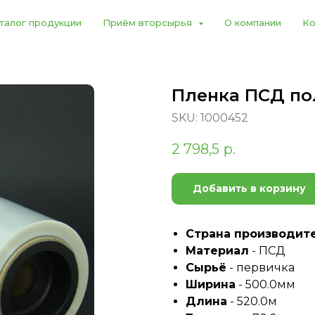
талог продукции
Приём вторсырья
О компании
Ко
Пленка ПСД по
SKU:
1000452
2 798,5
р.
Добавить в корзину
Страна производит
Материал
- ПСД
Сырьё
- первичка
Ширина
- 500.0мм
Длина
- 520.0м